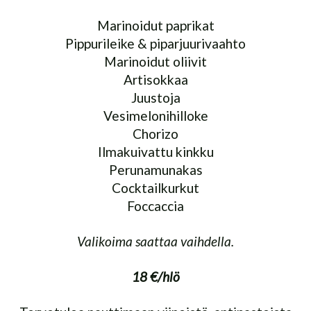
Marinoidut paprikat
Pippurileike & piparjuurivaahto
Marinoidut oliivit
Artisokkaa
Juustoja
Vesimelonihilloke
Chorizo
Ilmakuivattu kinkku
Perunamunakas
Cocktailkurkut
Foccaccia
Valikoima saattaa vaihdella.
18 €/hlö