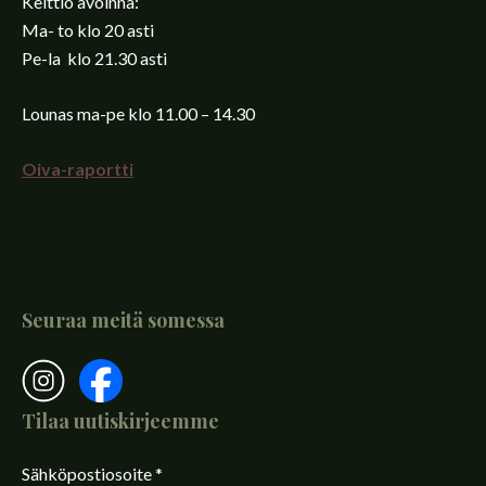
Keittiö avoinna:
Ma- to klo 20 asti
Pe-la klo 21.30 asti
Lounas ma-pe klo 11.00 – 14.30
Oiva-raportti
Seuraa meitä somessa
Tilaa uutiskirjeemme
Sähköpostiosoite
*