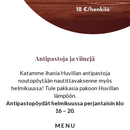
Antipastoja ja viinejä
Katamme ihania Huvillan antipastoja
noutopöytään nautittavaksenne myös
helmikuussa! Tule pakkasia pakoon Huvillan
lämpöön.
Antipastopöydät helmikuussa perjantaisin klo
16 – 20
.
M E N U