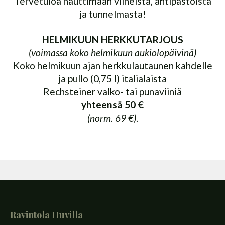
Tervetuloa nauttimaan viineistä, antipastoista
ja tunnelmasta!
HELMIKUUN HERKKUTARJOUS
(voimassa koko helmikuun aukiolopäivinä)
Koko helmikuun ajan herkkulautaunen kahdelle
ja pullo (0,75 l) italialaista
Rechsteiner valko- tai punaviiniä
yhteensä 50 €
(norm. 69 €)
.
Ravintola Huvilla