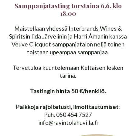
Samppanjatasting torstaina 6.6. klo
18.00
Maistellaan yhdessä Interbrands Wines &
Spiritsin Iida Järvelinin ja Harri Åmanin kanssa
Veuve Clicquot samppanjatalon neljä toinen
toistaan upeampaa samppanjaa.
Tervetuloa kuuntelemaan Keltaisen lesken
tarina.
Tastingin hinta 50 €/henkilö.
Paikkoja rajoitetusti, ilmoittautumiset:
Puh. 050 454 7527
info@ravintolahuvilla.fi