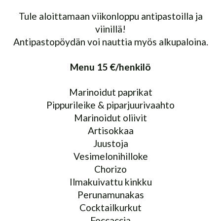
Tule aloittamaan viikonloppu antipastoilla ja
viinillä!
Antipastopöydän voi nauttia myös alkupaloina.
Menu 15 €/henkilö
Marinoidut paprikat
Pippurileike & piparjuurivaahto
Marinoidut oliivit
Artisokkaa
Juustoja
Vesimelonihilloke
Chorizo
Ilmakuivattu kinkku
Perunamunakas
Cocktailkurkut
Foccaccia