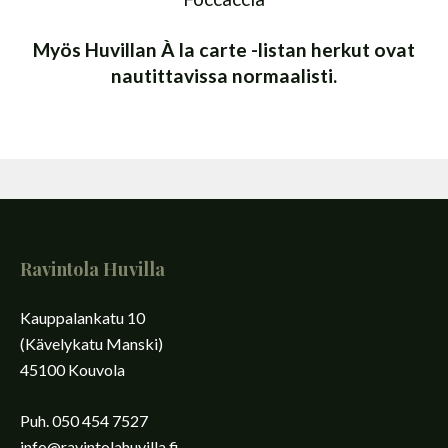
Myös Huvillan À la carte -listan herkut ovat
nautittavissa normaalisti.
Ravintola Huvilla
Kauppalankatu 10
(Kävelykatu Manski)
45100 Kouvola
Puh. 050 454 7527
info@ravintolahuvilla.fi